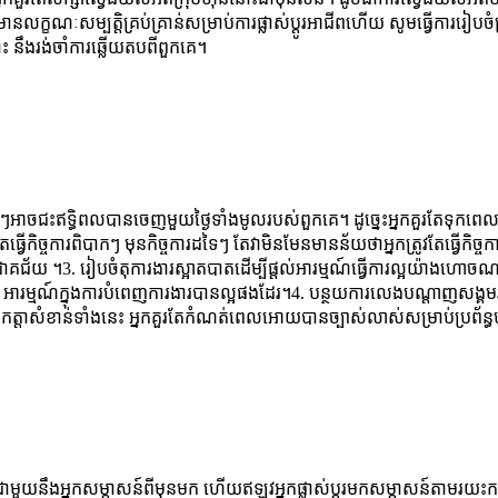
ណៈសម្បត្តិគ្រប់គ្រាន់សម្រាប់ការផ្លាស់ប្តូរអាជីពហើយ សូមធ្វើការរៀបចំប្រវត្ត
នោះ នឹងរង់ចាំការឆ្លើយតបពីពួកគេ។
់ៗអាចជះឥទ្ធិពលបានចេញមួយថ្ងៃទាំងមូលរបស់ពួកគេ។ ដូច្នេះអ្នកគួរតែទុកពេលយ៉
ើកិច្ចការពិបាកៗ មុនកិច្ចការដទៃៗ តែវាមិនមែនមានន័យថាអ្នកត្រូវតែធ្វើកិច្ច
។3. រៀបចំតុការងារស្អាតបាតដើម្បីផ្តល់អារម្មណ៍ធ្វើការល្អយ៉ាងហោចណាស់នៅក
អារម្មណ៍ក្នុងការបំពេញការងារបានល្អផងដែរ។4. បន្ថយការលេងបណ្តាញសង្គមវ
ាងកត្តាសំខាន់ទាំងនេះ អ្នកគួរតែកំណត់ពេលអោយបានច្បាស់លាស់សម្រាប់ប្រព
ាមួយនឹងអ្នកសម្ភាសន៍ពីមុនមក ហើយឥឡូវអ្នកផ្លាស់ប្ដូរមកសម្ភាសន៍តាមរយះក