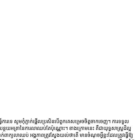
្វើការទេ​ សូមកុំ​ភ្ញាក់​ផ្អើល​ប្រសិន​បើ​ពួក​គេ​សម្រេច​ចិត្ត​ចាក​ចេញ។ ការទទួល
ាត់បន្ថយអត្រានៃការលាឈប់តែប៉ុណ្ណោះ។ ខាងក្រោមនេះ គឺជាយុទ្ធសាស្រ្តដ៏ល្អ
់ពាក្យលាឈប់ អង្គភាពត្រូវស្វែងយល់ថាតើ​ មានចំណុចអ្វីខ្លះដែលត្រូវធ្វើឱ្យ