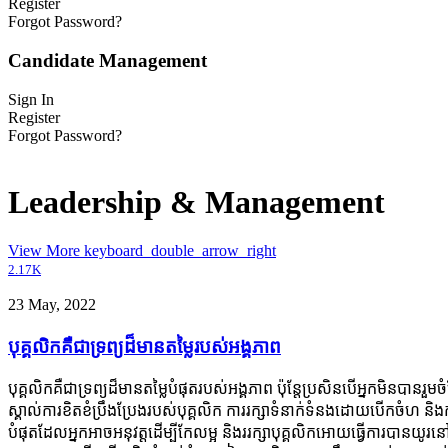
Register
Forgot Password?
Candidate Management
Sign In
Register
Forgot Password?
Leadership & Management
View More
keyboard_double_arrow_right
2.17K
23 May, 2022
បុគ្គលិកគឺជាទ្រព្យដ៏មានតម្លៃរបស់អង្គភាព
បុគ្គលិកគឺជាទ្រព្យដ៏មានតម្លៃបំផុតរបស់អង្គភាព ប៉ុន្តែ​ប្រសិន​បើ​អ្នក​មិន​បាន​​រួម
ស្គាល់ការខិតខំប្រឹងប្រែងរបស់បុគ្គលិក ការរក្សាទំនាក់ទំនងដោយបើកចំហ និងកា
បំផុតដែលអ្នកអាចអនុវត្តដើម្បីកែលម្អ និងររក្សាបុគ្គលិកអោយធ្វើការបានយូរនៅ