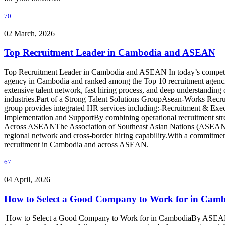
70
02 March, 2026
Top Recruitment Leader in Cambodia and ASEAN
Top Recruitment Leader in Cambodia and ASEAN In today’s competitive 
agency in Cambodia and ranked among the Top 10 recruitment agencies 
extensive talent network, fast hiring process, and deep understandin
industries.Part of a Strong Talent Solutions GroupAsean-Works Recruit
group provides integrated HR services including:-Recruitment & E
Implementation and SupportBy combining operational recruitment stre
Across ASEANThe Association of Southeast Asian Nations (ASEAN) is
regional network and cross-border hiring capability.With a commitment 
recruitment in Cambodia and across ASEAN.
67
04 April, 2026
How to Select a Good Company to Work for in Cam
How to Select a Good Company to Work for in CambodiaBy ASEAN-Wor