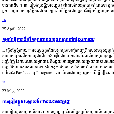
បានជាដើម ។ ៣. រៀបចំប្រវត្តិរូបសង្ខេប នៅពេលដែលអ្នកបានកំណត់ថា អ្នកមានលក្ខ
អ្នក។ បន្ទាប់មក ត្រូវធ្វើការដាក់ពាក្យទៅលើផ្នែកដែលអ្នកចង់ធ្វើនៅក្រុមហ៊ុន
1K
25 April, 2022
ទម្លាប់ធ្វើការដើម្បីទទួលបានលទ្ធផលល្អនៅកន្លែងការងារ
1. ផ្តើមថ្ងៃថ្មីដោយការសម្រេចតូចដែលអ្នកស្រលាញ់ពេញព្រឹករបស់មនុស្សម្នាក
ការអាន ឬការផឹកកាហ្វេជាដើម ។2. ផ្តើមជាមួយការងារដែលលំបាកមុនអ្នកគួរតែធ្វ
រញ៉េរញ៉ៃ នៃការងាររបស់អ្នកបាន និងជួយអោយអ្នកឆាប់សម្រេចវាបានដោយជោគជ័យ 
លម្អ និងមានសោភ័ណភាព។ កន្លែងតុការងារស្អាត វាក៏អាចជំរុញអោយអ្នកមាន 
ទៅលេង Facebook ឬ Instagram... រាប់ម៉ោងដោយភ្លេចខ្លួន។ ដើម្បីជៀសវ
462
23 May, 2022
ការត្រៀមខ្លួនសម្ភាសន៍តាមរយះអនឡាញ
ការត្រៀមខ្លួនសម្ភាសន៍តាមរយះអនឡាញប្រសិនបើអ្នកធ្លាប់សម្ភាសន៍ទល់មុខជ