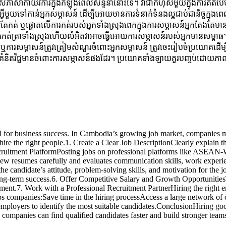
់ភាសាកាយវិការក្នុងកំឡុងពេលសន្ទនានោះទេ។ វាជាកំហុសមួយក្នុងការគិតបែបន
ួយទៅកាន់​អ្នកសម្ភាសន៍ ដើម្បីអោយមានការទំនាក់ទំនងល្អជាប់ជានិច្ចក្នុ
តែកត់ ឬផ្ដោតលើការកត់របស់អ្នកទាំងស្រុងពេកក្នុងការសម្ភាសន៍អ្នកតែងតែមានការ
់ត្រាទាំងស្រុងហើយលំអិតវាអាចធ្វើអោយការសម្ភាសន៍របស់អ្នកមានសម្ពាធ។ ជួ
ឬការសម្ភាសន៍ត្រូវត្រៀមសំណួរចំពោះអ្នកសម្ភាសន៍ ត្រូវចេះរៀបចំប្រយោគដើម្បី
ំនិតវិជ្ជមានចំពោះការសម្ភាសន៍ផងដែរ។​ ប្រយោគទាំងឡាយគួរបញ្ចប់ដោយភាពរួ
r business success. In Cambodia’s growing job market, companies must u
 the right people.1. Create a Clear Job DescriptionClearly explain the j
Recruitment PlatformPosting jobs on professional platforms like ASEAN
ew resumes carefully and evaluates communication skills, work experien
 candidate’s attitude, problem-solving skills, and motivation for the j
 long-term success.6. Offer Competitive Salary and Growth Opportunities
nment.7. Work with a Professional Recruitment PartnerHiring the right
companies:Save time in the hiring processAccess a large network of ca
loyers to identify the most suitable candidates.ConclusionHiring good 
ompanies can find qualified candidates faster and build stronger tea