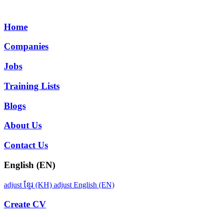
Home
Companies
Jobs
Training Lists
Blogs
About Us
Contact Us
English (EN)
adjust
ខ្មែរ (KH)
adjust
English (EN)
Create CV