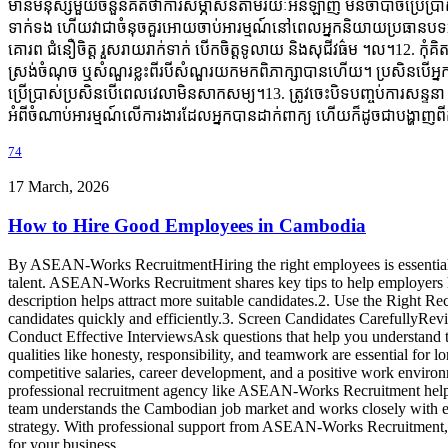
មានមនុស្សមួយចំនួនគិតថាការសម្ភាសន៍តាមរយៈអនឡាញ មិនចាំបាច់ប្រើប្រាស
ទាក់ទង ហើយវាជាចំនុចគួរអោយចាប់អារម្មណ៍នៅពេលអ្នកនិយាយប្រធានបទអ្វីម
គោរព ជំនឿចិត្ត រួសរាយរាក់ទាក់ បើកចិត្តទូលាយ និងសុជីវធ៌ម ។ល។12. កុំគិត
ស្រង់ចំណុច ឬសំណួរខ្លះពីរបីសំណួរយកមកពិភាក្សាបានហើយ។ ប្រសិនបើអ្នកកត
ប្រើប្រាស់ប្រសិនបើពេលវេលាមិនសាកសម្យ។13. ត្រូវចេះបិទបញ្ចប់ការសន្ទនា 
អំពីចំណាប់អារម្មណ៍លើការងារដែលអ្នកបានដាក់ពាក្យ ហើយក៏ដូចជាបង្ហាញពីគ
74
17 March, 2026
How to Hire Good Employees in Cambodia
By ASEAN-Works RecruitmentHiring the right employees is essential fo
talent. ASEAN-Works Recruitment shares key tips to help employers hire
description helps attract more suitable candidates.2. Use the Right 
candidates quickly and efficiently.3. Screen Candidates CarefullyRevi
Conduct Effective InterviewsAsk questions that help you understand the
qualities like honesty, responsibility, and teamwork are essential for
competitive salaries, career development, and a positive work enviro
professional recruitment agency like ASEAN-Works Recruitment helps 
team understands the Cambodian job market and works closely with emp
strategy. With professional support from ASEAN-Works Recruitment, c
for your business.