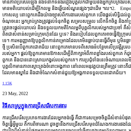
មានភាពប្រសើរឡើង និង​ទំនាក់ទំនងរវៀងបុគ្គលិកជាមួយនឹងអ្នកគ្រប់គ្រងរបស់ព
មានមតិយោបល់ដើម្បីកែលម្អ និងឆ្លើយសំណួរផ្សេងៗជាដើម ។ល។2. Empow
កោសល្យ នោះពួកគេដឹងយ៉ាងច្បាស់ពីការងាររបស់ពួកគេ យើងផ្តល់សិទ្ធិដល់ព
ចំណុចនេះ អ្នកគ្រប់គ្រងត្រូវផ្តល់ទំនុកចិត្ត សម្របសម្រួល លើកទឹកចិត្ត 
ត្រូវចេះផ្តល់យោបល់ និងទទួលយកមតិកែលម្អពីបុគ្គលិករបស់អ្នកជាប្រចាំ គ
ពិតជាសំខាន់សម្រាប់ក្រុមហ៊ុនដែរ ឬទេ? និងរបៀបដែលពួកគេអាចធ្វើឱ្យក្
ទេ។ ការអនុញ្ញាតឱ្យបុគ្គលិកកាន់គម្រោងដែលគេមិនធ្លាប់បានធ្វើពីមុន ឬមិនធ្លាប់
ថ្មី ប្រសិនបើពួកគេជោគជ័យ នោះពួកគេមានបទពិសោធន៍បន្ថែមលើប្រវត្តិរូបរប
របស់អ្នក។ ផ្តល់ឱ្យពួកគេមានឱកាសដើម្បីពិភាក្សាអំពីភាពខ្លាំងរបស់ពួកគេ ក៍ដ
ពួកគេ និងបានដោះស្រាយកង្វល់របស់ពួកគេ។ ការប្រជុំទាំងនេះចំណាយពេលមិនលើសពី
បុគ្គលិកមានភាពស្មោះត្រង់ចំពោះអង្គភាព នៅពេលអនុវត្តបានត្រឹមត្រូវ នោះគ
ដែលមានស្នាដៃ និងជាចំណែកសំខាន់ជួយឱ្យអង្គភាពទទួលបានជោគជ័យ។
1.15K
23 May, 2022
វិធីសាស្ត្រក្នុងការជ្រើសរើសការងារ
ការជ្រើសរើសប្រភេទការងារដែលអ្នកចង់ធ្វើ គឺជាការសម្រេចចិត្តដ៏សំខាន់បំផុត
ចិត្តធ្វើអ្វីមួយ គឺការពិចារណា​ ដូចគ្នានឹងការជ្រើសរើសមុខដំណែងការងារផងដែ
ជារឿងដ៏សំខាន់បំផុតមុនពេលអ្នកឈានចូលទៅធ្វើការក្នុងក្រុមហ៊ុនណាមួយ អ