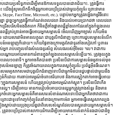
និងប្រកបដោយប្រសិទ្ធភាពដើម្បីមានឱកាសទទួលបានជោគជ័យ។1. ត្រូវធ្វើការ
 យើងខ្ញុំសូមលើកទឹកចិត្តអ្នកអោយប្រើប្រាស់ជាមួយកុំព្យូទ័រ ព្រោះវាមាន
pe, FaceTime, Microsoft, etc.). បន្ទាប់មកអ្នកត្រូវតម្លើងកម្មវិធីនោះ
ា ដូច្នេះអ្នកត្រូវធ្វើការកំណត់ពេលវេលា និងយល់អោយប្រាកដថា ពេលវេលា
ជ្រើសរើសមិនងងឹតពេក ក៏មិនភ្លឺចាំងផ្លាតពន្លឺខ្លាំងពេកដែរនៅក្នុងកំឡុងពេល
្លឺគ្រប់គ្រាន់អាចធ្វើអោយអ្នកសម្ភាសន៍ មើលឃើញអ្នកច្បាស់ ហើយមិន
ទេ​ ដោយសារវាមិនមានលក្ខណៈជាបុគ្គលិកជំនាញ ព្រោះការជួបសម្ភាសន៍លើក
ការសម្ភាសន៍អនឡាញក៏ដោយ។ ហើយផ្ទៃខាងក្រោមគួរតែជាទូរតាំងសៀវភៅ ឬពានរ
ស់អ្នក រាប់បញ្ចូលទាំងសំលេងទូរស័ព្ទ សំលេងរបស់អ៊ីមែល​ ។ល។ វាជាការ
ណ្តោយអោយមានការរំខានក្នុងកំឡុងពេលសម្ភាសន៍ឡើយ។6. ត្រូវចូលក្នុង
ះពេល១០នាទី។ អ្នកអាចគិតបានថា ប្រសិនបើជាការសម្ភាសន៍ធម្មតាទល់មុខ
ាសន៍អនឡាញ ក៏ត្រូវចំណាយពេលក្នុងការតេស្តកុំព្យូរទ័រ ប្រព័​ន្នអ៊ីនធឺណេត។
ោយបានសមរម្យសាកសមជាបុគ្គលិកជំនាញទោះបីជាអ្នកមិនបានជួបផ្ទាល់ជាមួយនឹង
ញន៍ក៏ដោយ ការចាប់អារម្មណ៍ចំពោះឥរិយាបថ និងការស្លៀកពាក់អាចធ្វើអោយ
្នុងការសម្ភាសន៍ ហើយត្រូវគ្រប់គ្រងអារម្មណ៍តក់ស្លុត។ ប្រសិនបើវាកើត
បានល្អ។ ដើម្បីអោយ មានការរៀបចំអោយបានល្អអ្នកត្រូវព្រាងសំនួរ និងមាន
ភ្នែកចំពោះអ្នកសម្ភាសន៍គឺមានសារះសំខាន់ណាស់ទោះបីជាអ្នកគិតថាវាជាការ
ជាទូទៅកញ្ចក់កុំព្យូទ័រនៅខាងក្រោមកាម៉េរា អ្នកអាចធ្វើតេស្តសាកល្បង
រូវផ្ទៀងស្តាប់ដោយប្រុងប្រយ័ត្នជាពិសេសសំណួរដែលបានសួរដោយអ្នកសម្ភាសន៍។
 ត្រូវចេះប្រើប្រាស់ភាសាកាយវិការដើម្បីអោយមានការទំនាក់ទំនងជាប់ជានិច្ច