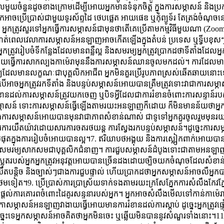
មតិយោបលមួយចំនួនដូចខាងក្រោមដើម្បីអោយអ្នកមានទំនុកចិត្ត​ ក្នុងការសម្ភាសន៍ 
អាចប្រើប្រាស់ជាមួយទូរស័ព្ទដៃ ថេបផ្លេត អាយផេឌ ឬកុំព្យូទ័រ តែត្រង់ចំណុចនេះ
្រូវសួរទៅអ្នកធ្វើការសម្ភាសន៍ជាមុនថាតើគេប្រើតាមកម្មវិធីមួយណា (Zoom, Sky
់ពេលវេលាការសម្ភាសន៍អនឡាញអាចកើតឡើងក្នុងតំបន់ ប្រទេស ឬទ្វីបខុសៗគ្ន
្រូវរៀបចំទីកន្លែងដែលមានពន្លឺល្អ និងសមរម្យអ្នកត្រូវប្រាកដថាទីតាំងដែលអ្នក
ើយធ្វើការសាកល្បងកាម៉េរាមុននឹងការសម្ភាសន៍ឈានចូលមកដល់។ ការដែលមានពន
យដែលមានលក្ខណៈជាបុគ្គលិកអាជីព អ្នកមិនគួរប្រើរូបភាពស្រស់ឆើតឆាយនោះ
សិនបើអាចអ្នកត្រូវរកទីតាំង និងបន្ទប់សម្ភាសន៍អោយបានត្រឹមត្រូវទោះវាជា
រំខានដល់ការសម្ភាសន៍ត្រូវយកចេញ ឬបិទអ្វីដែលជាការរំខានចំពោះការសន្ទាន៍រប
ាសន៍​ ទោះការសម្ភាសន៍ធ្វើឡើងតាមរយះអនឡាញក៏ដោយ ក៏មិនមានន័យថាអ្នកប
ងការសម្ភាសន៍អោយបានមុនវាជាភាពសំខាន់ណាស់ ជាទូទៅអ្នកគួរចូលរួមមុនរយ
្ការការយឺតយ៉ាវដោយសារការចតរថយន្ត ការស្វែងរកបន្ទប់សម្ភាសន៍។ដូច្នេះការសម្ភ
ខាន់បំផុតក្នុងការរៀបចំអោយបានល្អ។7. ឥរិយាបថអង្គុយ និងការស្លៀ្កកពាក់អ
យបានសមរម្យសាកសមជាបុគ្គលិកជំនាញ។ ការជួបសម្ភាសន៍ដំបូងទោះជាតាមអនឡា
់ស្លុតរបស់អ្នកអ្នកត្រូវអនុវត្តអោយបានច្រើនដងដោយច្បិចយកចំណុចដែលសំខាន់ៗក
យឺតបន្តិច និងច្បាស់ៗជាងការជួបផ្ទាល់ ហើយប្រាកដថាអ្នកសម្ភាសន៍អាចលឺអ្នក
ិតថែមទៀត។9. ប្រើប្រាស់ការប្រាស្រ័យទាក់ទងតាមរយះក្រសែភ្នែកការសំលឹងកែវ
់ការគោរពចំពោះដៃគូរសន្ទនារបស់អ្នក។ អ្នកអាចសំលឹងមើលទៅកាន់កាម៉េរាព្រោះ
ដាក់កាសម្ភាសន៍អនឡាញវាងាយធ្វើអោយមានការរំខានដល់ការស្តាប់ ដូច្នេះអ្នកត្
ច្នេះទេអ្នកសម្ភាសន៍អាចគិតថាអ្នកមិនចេះ ឬឆ្លើយមិនបាននូវសំណួរទាំងនោះ។11.