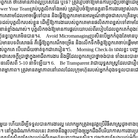
ួកគេ ថាតើមានភាពល្អប្រសើដែរ ឬទេ? ត្រូវរៀបចាំឱ្យមានការប្រជុំប្រចាំឆ្នាំដ
er Your Teamគ្រប់បុគ្គលិកទាំងអស់ ត្រូវរៀបចំឱ្យមានតួនាទីការងារច
ួកគេតាមដែលអាចធ្វើទៅបាន និងធ្វើឱ្យពួកគេមានអារម្មណ៍ថាដូចជាសហគ្រិនមួយ
និងគាំទ្រដល់បុគ្គលិករបស់ខ្លួន ដើម្បីឱ្យការងាររបស់ពួកគេមានផលិតភាពខ្ពស
ឺសំខាន់ខ្លាំងណាស់។ បុគ្គលិកចង់ឱ្យមានការផ្តល់យោបល់ពីរបៀបដែលពួកគេកំពុ
រុមហ៊ុនខ្វះពួកគេមិនបាន។4. Avoid Micromanagingប្រសិនបើអ្នកកំពុងតែម
មានបទពិសោធន៍ គឺធ្វើឱ្យពួកគេរីកចម្រើន និងលើកទឹកចិត្តឱ្យពួកគេចាប់ផ្តើ​មមានគំន
ស់ពួកគេ បើបរាជ័យចាត់ទុកជាគេរៀន។5. Morning Check-In ពេលខ្លះ បញ្ហាជាច
ូចជាសេចក្តីប្រាថ្នាក្នុងអាជីពការងារ និងអ្វីដែលពួកគេប្រាថ្នាចង់បាន ទាំងនេ
 5-10 នាទីឡើយ។​ 6. Be Transparent វាជាយុទ្ធសាស្ត្រដែលជារឿយៗអ្នកដឹកនាំខ្
ឺជាតម្លាភាព។ ត្រូវមានតម្លាភាពនៅពេលដែលក្រុមហ៊ុនរបស់អ្នកកំពុងទទួលបានជោ
មួយ ហើយដើម្បីទទួលបានការងារល្អ លោកអ្នកត្រូវអនុវត្តប្រើវិធីសាស្រ្តដូចខាងក
រ។​ នៅក្នុងដំណាក់កាលនេះ វាអាចនឹងឆ្លុះបញ្ចាំងឲ្យអ្នកដឹងពីបរិយាកាសការងារប
្នកគួរតែសិក្សាស្វែងយល់អំពីក្រុមហ៊ុននោះជាមុនសិន។ ដូចជាការស្វែងយល់អំ