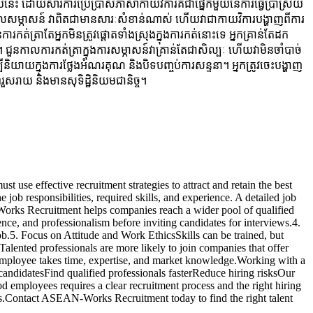
េះ ដោយសារការប្រើប្រាស់ភាសាកាយវិការគឺជាផ្នែកមួយនៃការធ្វើប្រាស្រ័យ
ងពេលសម្ភាសន៍ វាពិតជាមានសារៈសំខាន់ណាស់ ហើយវាជាកាយវិការបង្ហាញពីការ
កត់ត្រាតែអ្នកមិនត្រូវផ្តោតទាំងស្រុងក្នុងការកត់នោះទេ អ្នកគ្រាន់តែដក
នកាលការកត់ត្រាក្នុងការសម្ភាសន៍វាគ្រាន់តែជាសិល្បៈ ហើយវាមិនចាំបាច់
និយាយក្នុងការថ្លែងអំណរគុណ និងបិទបញ្ចប់ការសន្ទនា។ អ្នកត្រូវចេះបង្ហាញ
សរាយ និង​មានសុទិដ្ឋិនិយមជានិច្ច។
se effective recruitment strategies to attract and retain the best
ob responsibilities, required skills, and experience. A detailed job
-Works Recruitment helps companies reach a wider pool of qualified
ce, and professionalism before inviting candidates for interviews.4.
ob.5. Focus on Attitude and Work EthicsSkills can be trained, but
Talented professionals are more likely to join companies that offer
 employee takes time, expertise, and market knowledge.Working with a
ndidatesFind qualified professionals fasterReduce hiring risksOur
employees requires a clear recruitment process and the right hiring
ms.Contact ASEAN-Works Recruitment today to find the right talent