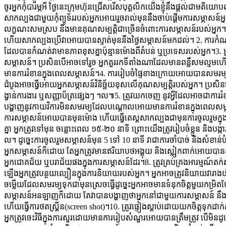
ចូរអ្នកកុំបារម្ភអី ថ្ងៃនេះក្រុមហ៊ុនជ្រើសរើសបុគ្គលិកយើងខ្ញុំនឹងផ្តល់ជា
សាកល្បងជាមួយកុំព្យូទ័ររបស់អ្នកអោយរួចរាល់មុននឹងចាប់ផ្ដើមការសម្ភាសន៍អ្នក
លក្ខណះសមស្រប និងមានគុណសម្បត្តិជាច្រើនចំពោះការសម្ភាសន៍របស់អ្នក។ អ្នកត
ហើយសាកល្បងប្រើវាអោយបានស្ទាត់មុននឹងថ្ងៃសម្ភាសន៍មកដល់។ 2. ការកំណត
ដែលបានកំណត់វាមានភាពខុសគ្នាប៉ុន្មានម៉ោងពីតំបន់ ឬប្រទេសរបស់អ្នក។3. អ្នកត
សម្ភាសន៍។ ប្រសិនបើអាចទៅរួច អ្នកគួររកទីតាំងណាដែលមានពន្លឺសមល្មមហ
មានការរំខានក្នុងពេលសម្ភាសន៍។4. ការរៀបចំផ្ទៃខាងក្រោយអោយបានសមរម្
ដំបូងអាចធ្វើអោយអ្នកសម្ភាសន៍វិនិច្ឆ័យខុសលើគុណសម្បត្តិរបស់អ្នក។ ប្រ
ង្វាន់ការងារ ឬសញ្ញាប័ត្រផ្សេងៗ ។ល៕5. ត្រូវយកចេញ នូវអ្វីដែលអាចជាការ
បង្ហាញនូវកាយវិការមិនសមរម្យដែលបណ្តោលអោយមានការរំខានក្នុងពេលសម្ភ
ការសម្ភាសន៍អោយបានមុនម៉ោង ហើយធ្វើតេស្តសាកល្បងជាមុនការចូលរួមក្នុ
គ្នា អ្នកត្រូវទៅមុន ចន្លោះពេល ១៥-២០ នាទី ព្រោះយើងត្រូវរៀបចំខ្លួន និងបង
ល។ ដូច្នេះការចូលរួមសម្ភាសន៍មុន 5 ទៅ 10 នាទី​ វាជាការចាំបាច់ និងសំ
អ្នកសម្ភាសន៍ក៏ដោយ តែអ្នកត្រូវមានឥរិយាបថអង្គុយ និងស្លៀ្កកពាក់អោ
អ្នកជោគជ័យ ឬបរាជ័យផងក្នុងការសម្ភាសន៍ដែរ។8. ត្រូវគ្រប់គ្រងអារម្មណ៍តក
ឡើងអ្នកត្រូវបន្ថយល្បឿនក្នុងការនិយាយរបស់អ្នក។ អ្នកអាចត្រូវនិយាយវារាង
ចម្លើយដែលសមរម្យទុកជាមុនស្រេចធ្វើដូច្នេះអ្នកអាចមានទំនុកចិត្តមួយកម្រ
សម្ភាសន៍អនឡាញក៏ដោយ តែវាបានបង្ហាញថាអ្នកនៅជាមួយការសម្ភាសន៍ នឹងផ្តល
ហើយធ្វើការថតស្គ្រីន(screen shot)។10. ត្រូវផ្ទៀងស្តាប់ដោយយកចិត្តទុក
អ្នកត្រូវចេះវិធីក្នុងការសួរដោយមានការរៀបសំណួរអោយបានត្រឹមត្រូវ បើមិនដូ