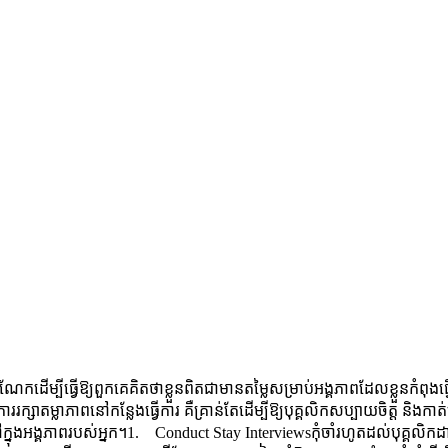
​ចំណែក​​ដើម្បី​ធ្វើ​ឱ្យពួក​គេគិតថាខ្លួន​ពិតជាមាន​តម្លៃសម្រាប់អង្គភាពដែលខ្លួនកំពុងធ
ររក្សាតម្លាភាពនៅកន្លែងធ្វើការ គឺគ្រាន់តែដើម្បីឱ្យបុគ្គលិកសប្បាយចិត្ត និងក
ក្នុងអង្គភាពរបស់អ្នក។​1. Conduct Stay Interviewsកុំចាំរហូតដល់បុគ្គលិកដាក