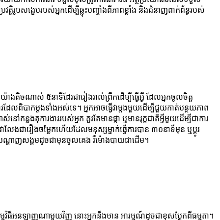
ិរូបសង្ខេបរបស់អ្នកដើម្បីឆ្លុះបញ្ចាំងពីភាពខ្លាំង និងជំនាញពាក់ព័ន្ធរបស់
ាងតិចណាស់ ៥នាទីដែរជារៀងរាល់ព្រឹកដើម្បីធ្វើអ្វី ដែលអ្នកចូលចិត្ត
ការដែលពិបាកម្តងទាំងអស់ទេ។ អ្នកអាចធ្វើវាម្តងមួយដើម្បីជួយកាត់បន្ថយភាព
ន្លងតុការងាររបស់អ្នក គួរតែមានផ្កា ឬមានរុក្ខជាតិអ្វីមួយដើម្បីជាការ
ាលែងជារឿងចម្លែកហើយដែលមនុស្សម្នាក់ធ្វើការបាន ៣០នាទីមុន ឬប្តូរ
័ន្ធបណ្ដាញសង្គមដូចជាមុនចូលគេង រឺម៉ោងបាយជាដើម។
ម្មវិធីអនឡាញណាមួយវិញ នោះអ្នកនឹងមាន អារម្មណ៍ដូចជាខុសប្លែកពីធម្មតា។