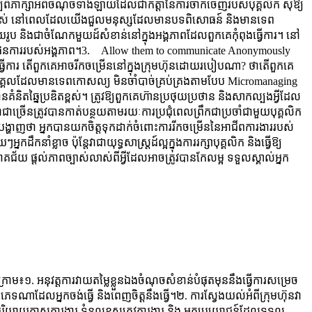
ើម្បីពិភាក្សាអំពីចំណុចទាំងឡាយដែលជាកត្តានៃការចាកចេញរបស់បុគ្គលិក សុំឱ្យ
្បាស់លាស់ នៅពេលដែលយើងជួលមនុស្សដែលមានបទពិសោធន៍ និងមានទេព
រូប និងជាចំណែកមួយដ៍សំខាន់នៅក្នុងអង្គភាពដែលពួកគេកុំពុងធ្វើការ។ នៅ
់ទៅតាមផែនការរបស់អង្គភាព។3. Allow them to communicate Anonymously
ងធ្វើការ តើពួកគេអាចរីកចម្រើននៅក្នុងក្រុមហ៊ុនដោយរបៀបណា? ថាតើពួកគេ
ានបុគ្គលដែលមានទេពកោសល្យ មិនចាំបាច់គ្រប់គ្រងតាមបែប Micromanaging
ិតឆ្នៃប្រឌិតខ្ពស់។ ត្រូវឱ្យពួកគេហ៊ាន​ប្រថុយ​ប្រថាន និង​សាកល្បង​អ្វី​ដែល​
្រើនត្រូវបានកាត់បន្ថយ​តាមរយៈការប្រជុំពេលព្រឹកជាប្រចាំជាមួយបុគ្គលិក
ះបានបង្ហាញថា អ្នកបានយកចិត្តទុកដាក់ចំពោះការរីកចម្រើននៃអាជីពការងាររបស់
លាច ប៉ុន្តែវាជាយុទ្ធសាស្រ្តដ៍ល្អក្នុងការរក្សាបុគ្គលិក និងធ្វើឱ្យ
គជ័យ ផ្តល់ភាពច្បាស់លាស់ពីអ្វីដែលអាចត្រូវបានកែលម្អ ទទួលស្គាល់អ្នក
្រោម៖១. អនុវត្តការវាយតម្លៃខ្លួនឯងចំណុចសំខាន់បំផុតមុននឹងធ្វើការសម្រេច
្រភេទណាដែលអ្នកចង់ធ្វើ និងពេញចិត្តនឹងធ្វើ។២. ការស្វែងយល់អំពីក្រុមហ៊ុនវា
ពីបរិយាយកាសការងារ ទំនួលខុសត្រូវការងារ និង អត្ថប្រយោជន៍ដែលទទួល